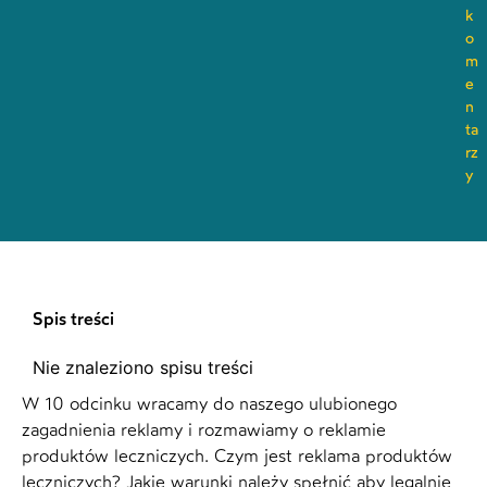
k
o
m
e
n
ta
rz
y
Spis treści
Nie znaleziono spisu treści
W 10 odcinku wracamy do naszego ulubionego
zagadnienia reklamy i rozmawiamy o reklamie
produktów leczniczych. Czym jest reklama produktów
leczniczych? Jakie warunki należy spełnić aby legalnie