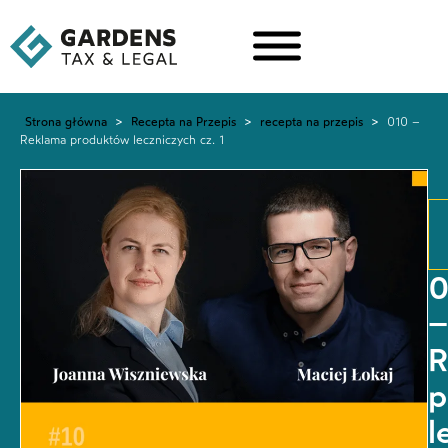
Strona główna
>
Recepta na Przepis
>
recepta na przepis
>
010 –
Reklama produktów leczniczych cz. 1
0
–
R
p
l