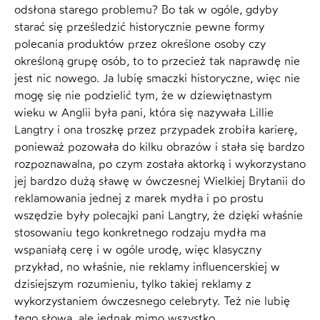
odsłona starego problemu? Bo tak w ogóle, gdyby
starać się prześledzić historycznie pewne formy
polecania produktów przez określone osoby czy
określoną grupę osób, to to przecież tak naprawdę nie
jest nic nowego. Ja lubię smaczki historyczne, więc nie
mogę się nie podzielić tym, że w dziewiętnastym
wieku w Anglii była pani, która się nazywała Lillie
Langtry i ona troszkę przez przypadek zrobiła karierę,
ponieważ pozowała do kilku obrazów i stała się bardzo
rozpoznawalna, po czym została aktorką i wykorzystano
jej bardzo dużą sławę w ówczesnej Wielkiej Brytanii do
reklamowania jednej z marek mydła i po prostu
wszędzie były polecajki pani Langtry, że dzięki właśnie
stosowaniu tego konkretnego rodzaju mydła ma
wspaniałą cerę i w ogóle urodę, więc klasyczny
przykład, no właśnie, nie reklamy influencerskiej w
dzisiejszym rozumieniu, tylko takiej reklamy z
wykorzystaniem ówczesnego celebryty. Też nie lubię
tego słowa, ale jednak mimo wszystko.