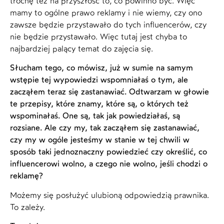
trochę też na przyszłość to, co powinno być. Więc
mamy to ogólne prawo reklamy i nie wiemy, czy ono
zawsze będzie przystawało do tych influencerów, czy
nie będzie przystawało. Więc tutaj jest chyba to
najbardziej palący temat do zajęcia się.
Słucham tego, co mówisz, już w sumie na samym
wstępie tej wypowiedzi wspomniałaś o tym, ale
zacząłem teraz się zastanawiać. Odtwarzam w głowie
te przepisy, które znamy, które są, o których też
wspominałaś. One są, tak jak powiedziałaś, są
rozsiane. Ale czy my, tak zacząłem się zastanawiać,
czy my w ogóle jesteśmy w stanie w tej chwili w
sposób taki jednoznaczny powiedzieć czy określić, co
influencerowi wolno, a czego nie wolno, jeśli chodzi o
reklamę?
Możemy się posłużyć ulubioną odpowiedzią prawnika.
To zależy.