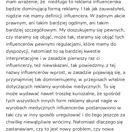
mam wrażenie, że niedługo to reklama influencerska
będzie dominującą formą reklamy. I tak jak zauważyłeś,
nigdzie nie mamy definicji influencera. W żadnym akcie
prawnym, ani takim bardziej ogólnym, ani takim
bardziej szczegółowym. My doszukujemy się pewnych,
czy staramy się objąć, może tak, staramy się objąć tych
influencerów pewnymi regulacjami, które mamy do
dyspozycji, natomiast to są bardziej kwestie
interpretacyjne i w zasadzie pierwszy raz ci
influencerzy, też niewskazani, tak powiedzmy, z tej
nazwy influencerów wprost, w zasadzie pojawiają się, a
przynajmniej tak domniemujemy, w przepisach właśnie
dotyczących reklamy wyrobów medycznych. To się
może wydawać nawet troszkę kuriozalne, że spośród
tych wszystkich innych form reklamy akurat nagle w
wyrobach medycznych influencerów postanowiono w
taki czy w inny sposób uregulować i do tego jeszcze za
chwilkę niewątpliwie wrócimy. Natomiast dlaczego się
zastanawiam, czy to jest nowy problem, czy nowa