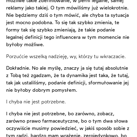
możliwe takie zdefiniowanie, w pełni legalne, samej
reklamy jako takiej. O tym mówiliśmy już wielokrotnie.
Nie będziemy dziś o tym mówić, ale chyba ta sytuacja
jest mocno podobna. To się tak szybko zmienia, te
formy tak się szybko zmieniają, że takie podanie
legalnej definicji tego influencera w tym momencie nie
byłoby możliwe.
Porzućcie wszelką nadzieję, wy, którzy tu wkraczacie.
Dokładnie. No ale myślę, znaczy ja się tutaj absolutnie
z Tobą też zgadzam, że ta dynamika jest taka, że tutaj,
tak jak ustaliliśmy, podanie definicji, sformułowanie jej
nie byłoby dobrym pomysłem.
I chyba nie jest potrzebne.
I chyba nie jest potrzebne, bo zarówno, zobacz,
zarówno prawo farmaceutyczne, bo o tym dwa słowa
oczywiście musimy powiedzieć, w jakiś sposób sobie z
tym radzi, bardzo mam wrażenie, zerojedynkowo, bo