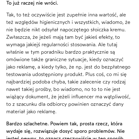
To już raczej nie wróci.
Tak, to też oczywiście jest zupełnie inna wartość, ale
też względów higienicznych i wszystkich, wiadomo, że
nie będzie nikt odsyłał napoczętego słoiczka kremu.
Zwłaszcza, że jeżeli mają tam być jakieś efekty, to
wymaga jakiejś regularności stosowania. Ale tutaj
właśnie w tym poradniku bardzo praktycznie są
omówione także graniczne sytuacje, kiedy oznaczyć
jako reklamę, a kiedy tylko, że np. jest do bezpłatnego
testowania udostępniony produkt. Plus coś, co mi się
najbardziej podoba chyba, takie zalecenie czy rodzaj
nawet takiej prośby, bo wiadomo, no to to nie jest
wiążący dokument, że jeżeli influencer ma wątpliwość,
to z szacunku dla odbiorcy powinien oznaczyć dany
materiał jako reklamę.
Bardzo szlachetne. Powiem tak, prosta rzecz, która
wydaje się, rozwiązuje dosyć sporo problemów. Nie
jesteś pewny, to oznacz rzeczywiście w ten sposób.