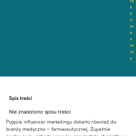
ra
k
k
o
m
e
n
ta
rz
y
Spis treści
Nie znaleziono spisu treści
Pojęcie influencer marketingu dotarło również do
branży medyczno – farmaceutycznej. Zupełnie