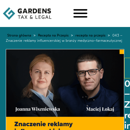
Strona główna
>
Recepta na Przepis
>
recepta na przepis
>
043 –
Znaczenie reklamy influencerskiej w branży medyczno–farmaceutycznej
–
Z
r
i