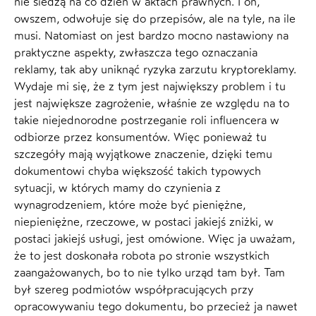
nie siedzą na co dzień w aktach prawnych. I on,
owszem, odwołuje się do przepisów, ale na tyle, na ile
musi. Natomiast on jest bardzo mocno nastawiony na
praktyczne aspekty, zwłaszcza tego oznaczania
reklamy, tak aby uniknąć ryzyka zarzutu kryptoreklamy.
Wydaje mi się, że z tym jest największy problem i tu
jest największe zagrożenie, właśnie ze względu na to
takie niejednorodne postrzeganie roli influencera w
odbiorze przez konsumentów. Więc ponieważ tu
szczegóły mają wyjątkowe znaczenie, dzięki temu
dokumentowi chyba większość takich typowych
sytuacji, w których mamy do czynienia z
wynagrodzeniem, które może być pieniężne,
niepieniężne, rzeczowe, w postaci jakiejś zniżki, w
postaci jakiejś usługi, jest omówione. Więc ja uważam,
że to jest doskonała robota po stronie wszystkich
zaangażowanych, bo to nie tylko urząd tam był. Tam
był szereg podmiotów współpracujących przy
opracowywaniu tego dokumentu, bo przecież ja nawet