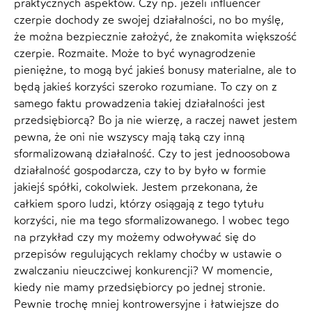
praktycznych aspektów. Czy np. jeżeli influencer
czerpie dochody ze swojej działalności, no bo myślę,
że można bezpiecznie założyć, że znakomita większość
czerpie. Rozmaite. Może to być wynagrodzenie
pieniężne, to mogą być jakieś bonusy materialne, ale to
będą jakieś korzyści szeroko rozumiane. To czy on z
samego faktu prowadzenia takiej działalności jest
przedsiębiorcą? Bo ja nie wierzę, a raczej nawet jestem
pewna, że oni nie wszyscy mają taką czy inną
sformalizowaną działalność. Czy to jest jednoosobowa
działalność gospodarcza, czy to by było w formie
jakiejś spółki, cokolwiek. Jestem przekonana, że
całkiem sporo ludzi, którzy osiągają z tego tytułu
korzyści, nie ma tego sformalizowanego. I wobec tego
na przykład czy my możemy odwoływać się do
przepisów regulujących reklamy choćby w ustawie o
zwalczaniu nieuczciwej konkurencji? W momencie,
kiedy nie mamy przedsiębiorcy po jednej stronie.
Pewnie trochę mniej kontrowersyjne i łatwiejsze do