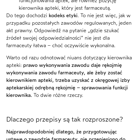
funkcjonowania aptek, ale również pozycję
kierownika apteki, który jest farmaceutą.
Do tego dochodzi
kodeks etyki
. To nie jest więc, jak w
przypadku pozostałych zawodów regulowanych, jeden
akt prawny. Odpowiedź na pytanie „gdzie szukać
źródeł swojej odpowiedzialności” nie jest dla
farmaceuty łatwa – choć oczywiście wykonalna.
Warto od razu odnotować niuans dotyczący kierownika
apteki:
prawo wykonywania zawodu daje rękojmię
wykonywania zawodu farmaceuty, ale żeby zostać
kierownikiem apteki, trzeba uzyskać z okręgowej izby
aptekarskiej odrębną rękojmię – sprawowania funkcji
kierownika.
To dwie różne rzeczy.
Dlaczego przepisy są tak rozproszone?
Najprawdopodobniej dlatego, że przygotowując
ustawę o zawodzie farmaceuty, nie przeniesiono do