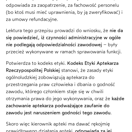
odpowiada za zaopatrzenie, za fachowość personelu
(bo ktoś musi mieć uprawnienia, by ją zweryfikować) i
za umowy refundacyjne.
Lektura tego przepisu prowadzi do wniosku, że
nie da
się powiedzieć, iż czynności administracyjne w ogóle
nie podlegają odpowiedzialności zawodowej
– były
przecież wykonywane w ramach sprawowania funkcji.
Potwierdza to kodeks etyki.
Kodeks Etyki Aptekarza
Rzeczypospolitej Polskiej
stanowi, że zasady etyki
ogólnoludzkiej zobowiązują aptekarza do
przestrzegania praw człowieka i dbania o godność
zawodu, którego członkiem staje się w chwili
otrzymania prawa do jego wykonywania, oraz że
każde
zachowanie aptekarza podważające zaufanie do
zawodu jest naruszeniem godności tego zawodu
.
Skoro więc kierownik apteki ma dawać rękojmię
prawidłowego działania apteki,
odpowiada za jej