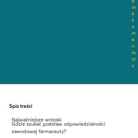
B
ra
k
k
o
m
e
n
ta
rz
y
Spis treści
Najważniejsze wnioski
Gdzie szukać podstaw odpowiedzialności
zawodowej farmaceuty?