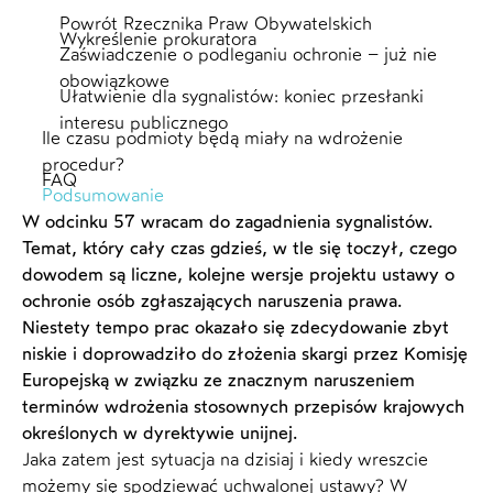
Powrót Rzecznika Praw Obywatelskich
Wykreślenie prokuratora
Zaświadczenie o podleganiu ochronie – już nie
obowiązkowe
Ułatwienie dla sygnalistów: koniec przesłanki
interesu publicznego
Ile czasu podmioty będą miały na wdrożenie
procedur?
FAQ
Podsumowanie
W odcinku 57 wracam do zagadnienia sygnalistów.
Temat, który cały czas gdzieś, w tle się toczył, czego
dowodem są liczne, kolejne wersje projektu ustawy o
ochronie osób zgłaszających naruszenia prawa.
Niestety tempo prac okazało się zdecydowanie zbyt
niskie i doprowadziło do złożenia skargi przez Komisję
Europejską w związku ze znacznym naruszeniem
terminów wdrożenia stosownych przepisów krajowych
określonych w dyrektywie unijnej.
Jaka zatem jest sytuacja na dzisiaj i kiedy wreszcie
możemy się spodziewać uchwalonej ustawy? W