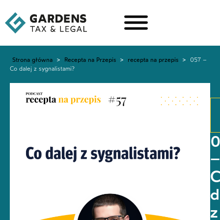
Strona główna
>
Recepta na Przepis
>
recepta na przepis
>
057 –
Co dalej z sygnalistami?
–
d
z