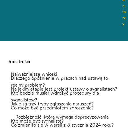
n
ta
rz
y
Spis treści
Najważniejsze wnioski
Dlaczego opóźnienie w pracach nad ustawą to
realny problem?
Na jakim etapie jest projekt ustawy o sygnalistach?
Kto będzie musiał wdrożyć procedury dla
sygnalistów?
Jakie są trzy tryby zgłaszania naruszeń?
Co może być przedmiotem zgłoszenia?
Rozbieżność, która wymaga doprecyzowania
Kto może być sygnalistą?
Co zmieniło się w wersji z 8 stycznia 2024 roku?