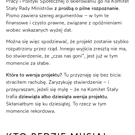
Pracy i Polityki Społecznej o skierowaniu go na Komitet
Stały Rady Ministrów
z prośbą o pilne rozpoznanie
.
Pismo zawiera szereg argumentów – w tym te
finansowe i czysto prawne, związane z opóźnieniami
wobec wskazanych wyżej dat.
Można się więc spodziewać, że projekt zostanie szybko
rozpatrzony przez rząd. Innego wyjścia zresztą nie ma,
bo stwierdzenie, że „czas nas goni”, jest już w tym
momencie za słabe.
Która to wersja projektu?
Tu przyznaję się bez bicia:
straciłem rachubę. Zaryzykuję stwierdzenie – i
przepraszam, jeżeli się mylę – że na Komitet Stały
trafia
dziewiąta albo dziesiąta wersja projektu
.
Skłaniałbym się ku dziesiątej. To rzecz w tym
momencie rekordowa.