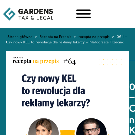
Strona główna
>
Recepta na Przepis
>
recepta na przepis
>
064 –
Czy nowy KEL to rewolucja dla reklamy lekarzy – Małgorzata Trzeciak
–
C
K