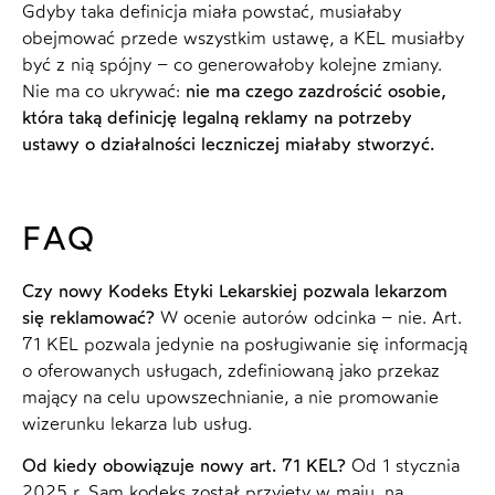
Gdyby taka definicja miała powstać, musiałaby
obejmować przede wszystkim ustawę, a KEL musiałby
być z nią spójny – co generowałoby kolejne zmiany.
Nie ma co ukrywać:
nie ma czego zazdrościć osobie,
która taką definicję legalną reklamy na potrzeby
ustawy o działalności leczniczej miałaby stworzyć.
FAQ
Czy nowy Kodeks Etyki Lekarskiej pozwala lekarzom
się reklamować?
W ocenie autorów odcinka – nie. Art.
71 KEL pozwala jedynie na posługiwanie się informacją
o oferowanych usługach, zdefiniowaną jako przekaz
mający na celu upowszechnianie, a nie promowanie
wizerunku lekarza lub usług.
Od kiedy obowiązuje nowy art. 71 KEL?
Od 1 stycznia
2025 r. Sam kodeks został przyjęty w maju, na