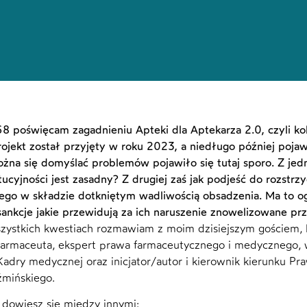
8 poświęcam zagadnieniu Apteki dla Aptekarza 2.0, czyli kol
Projekt został przyjęty w roku 2023, a niedługo później pojaw
żna się domyślać problemów pojawiło się tutaj sporo. Z jedne
ucyjności jest zasadny? Z drugiej zaś jak podjeść do rozstrzy
ego w składzie dotkniętym wadliwością obsadzenia. Ma to o
sankcje jakie przewidują za ich naruszenie znowelizowane prz
zystkich kwestiach rozmawiam z moim dzisiejszym gościem, 
farmaceuta, ekspert prawa farmaceutycznego i medycznego,
adry medycznej oraz inicjator/autor i kierownik kierunku P
mińskiego.
 dowiesz się między innymi: