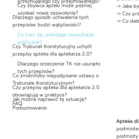
przejmującego czy przejmowanego?
Czy zbywca apteki może później
-> Jaka b
uzyskać nowe zezwolenie?
-> Czy pr
Dlaczego sposób uchwalenia tych
-> Co dal
przepisów budzi wątpliwości?
Co traci się, pomijając konsultacje
publiczne?
Czy Trybunał Konstytucyjny uchylił
przepisy apteka dla aptekarza 2.0?
Dlaczego orzeczenie TK nie usunęło
tych przepisów?
Co zmieniłyby niepodpisane ustawy o
Trybunale Konstytucyjnym?
Czy przepisy apteka dla aptekarza 2.0
obowiązują w praktyce?
Jak można naprawić tę sytuację?
FAQ
Podsumowanie
Apteka dl
podmiotem
podmioty 