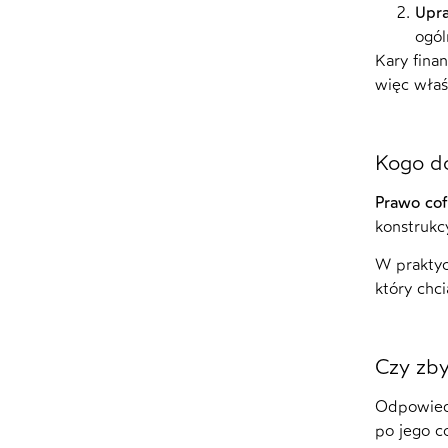
Upra
ogól
Kary fina
więc właś
Kogo do
Prawo cof
konstrukc
W praktyc
który chc
Czy zby
Odpowied
po jego co