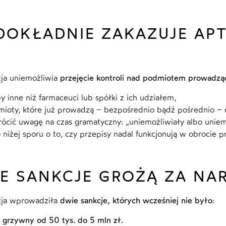
DOKŁADNIE ZAKAZUJE AP
ja uniemożliwia
przejęcie kontroli nad podmiotem prowadz
y inne niż farmaceuci lub spółki z ich udziałem,
ioty, które już prowadzą – bezpośrednio bądź pośrednio – c
ócić uwagę na czas gramatyczny: „uniemożliwiały albo uniem
 niżej sporu o to, czy przepisy nadal funkcjonują w obrocie 
IE SANKCJE GROŻĄ ZA NA
cja wprowadziła
dwie sankcje, których wcześniej nie było
:
 grzywny od 50 tys. do 5 mln zł.