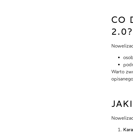
CO 
2.0?
Nowelizac
osob
podm
Warto zwr
opisanego
JAK
Noweliza
Kara