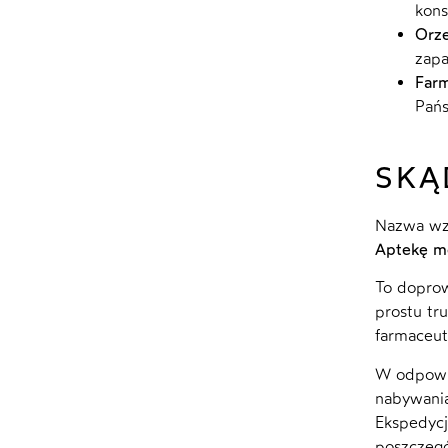
kons
Orze
zapa
Farm
Pańs
SKĄ
Nazwa wzi
Aptekę m
To doprow
prostu tr
farmaceut
W odpowie
nabywani
Ekspedycj
poszczegó