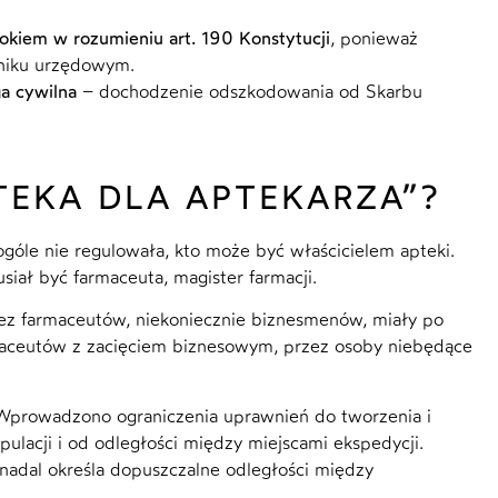
okiem w rozumieniu art. 190 Konstytucji
, ponieważ
nniku urzędowym.
ga cywilna
– dochodzenie odszkodowania od Skarbu
TEKA DLA APTEKARZA”?
góle nie regulowała, kto może być właścicielem apteki.
iał być farmaceuta, magister farmacji.
zez farmaceutów, niekoniecznie biznesmenów, miały po
maceutów z zacięciem biznesowym, przez osoby niebędące
 Wprowadzono ograniczenia uprawnień do tworzenia i
ulacji i od odległości między miejscami ekspedycji.
 nadal określa dopuszczalne odległości między