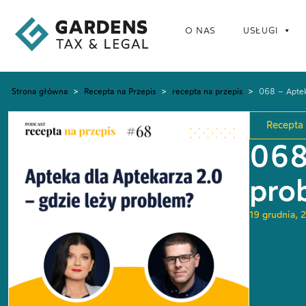
O NAS
USŁUGI
Strona główna
>
Recepta na Przepis
>
recepta na przepis
>
068 – Aptek
Recepta 
068
pro
19 grudnia, 