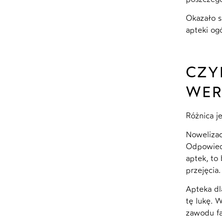
Okazało s
apteki og
CZY
WER
Różnica j
Nowelizac
Odpowiedź
aptek, to
przejęcia.
Apteka dla
tę lukę.
zawodu fa