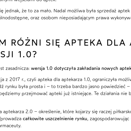
ię jednak, że to za mało. Nadal możliwa była sprzedaż apte
ólnodostępne, oraz osobom nieposiadającym prawa wykonyw
M RÓŻNI SIĘ APTEKA DLA
SJI 1.0?
est zasadnicza:
wersja 1.0 dotyczyła zakładania nowych aptek,
ja z 2017 r., czyli apteka dla aptekarza 1.0, ograniczyła moż
 rynku była prosta i – to trzeba bardzo jasno powiedzieć 
 będziemy przejmować apteki już istniejące. Te działania nie 
 aptekarza 2.0 – określenie, które kojarzy się raczej piłkarsk
 Wprowadza
całkowite uszczelnienie rynku
, zagospodarowując
rmaceuty.