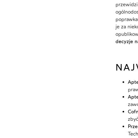
przewidzi
ogólnodos
poprawka 
je za nie
opublikow
decyzje n
NAJ
Apte
praw
Apte
zawo
Cofn
zby
Prze
Tech