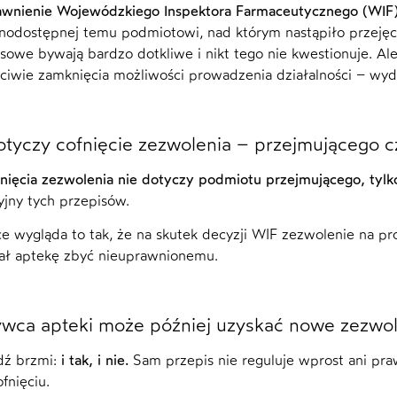
wnienie Wojewódzkiego Inspektora Farmaceutycznego (WIF) 
nodostępnej temu podmiotowi, nad którym nastąpiło przeję
nsowe bywają bardzo dotkliwe i nikt tego nie kwestionuje. Al
ciwie zamknięcia możliwości prowadzenia działalności – wyd
tyczy cofnięcie zezwolenia – przejmującego 
nięcia zezwolenia nie dotyczy podmiotu przejmującego, ty
yjny tych przepisów.
e wygląda to tak, że na skutek decyzji WIF zezwolenie na pr
iał aptekę zbyć nieuprawnionemu.
wca apteki może później uzyskać nowe zezwol
ź brzmi:
i tak, i nie.
Sam przepis nie reguluje wprost ani pra
fnięciu.