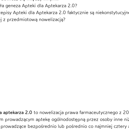
yła geneza Apteki dla Aptekarza 2.0?
zepisy Apteki dla Aptekarza 2.0 faktycznie są niekonstytucyjn
ej z przedmiotową nowelizacją?
a aptekarza 2.0
to nowelizacja prawa farmaceutycznego z 202
 prowadzącym aptekę ogólnodostępną przez osoby inne niż f
prowadzące bezpośrednio lub pośrednio co najmniej cztery 