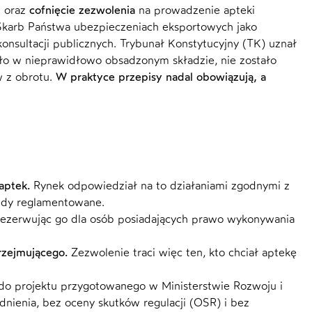
ł
oraz
cofnięcie zezwolenia
na prowadzenie apteki
 Skarb Państwa ubezpieczeniach eksportowych jako
nsultacji publicznych. Trybunał Konstytucyjny (TK) uznał
dło w nieprawidłowo obsadzonym składzie, nie zostało
w z obrotu.
W praktyce przepisy nadal obowiązują, a
aptek.
Rynek odpowiedział na to działaniami zgodnymi z
tedy reglamentowane.
i rezerwując go dla osób posiadających prawo wykonywania
rzejmującego.
Zezwolenie traci więc ten, kto chciał aptekę
o projektu przygotowanego w Ministerstwie Rozwoju i
nienia, bez oceny skutków regulacji (OSR) i bez