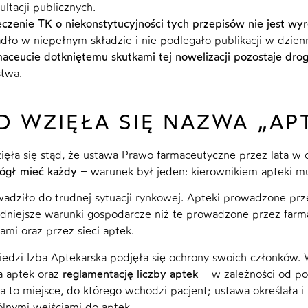
ultacji publicznych.
czenie TK o niekonstytucyjności tych przepisów nie jest wyr
dło w niepełnym składzie i nie podlegało publikacji w dzie
aceucie dotkniętemu skutkami tej nowelizacji pozostaje dro
twa.
D WZIĘŁA SIĘ NAZWA „AP
ęła się stąd, że ustawa Prawo farmaceutyczne przez lata w o
ógł mieć każdy
– warunek był jeden: kierownikiem apteki mus
adziło do trudnej sytuacji rynkowej. Apteki prowadzone pr
udniejsze warunki gospodarcze niż te prowadzone przez far
ami oraz przez sieci aptek.
dzi Izba Aptekarska podjęła się ochrony swoich członków.
a aptek oraz
reglamentację liczby aptek
– w zależności od pop
a to miejsce, do którego wchodzi pacjent; ustawa określała i
lnymi wejściami do aptek.