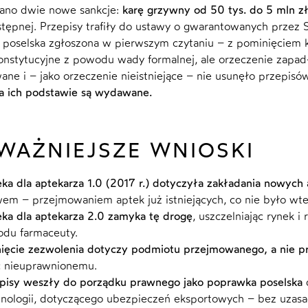
ano dwie nowe sankcje:
karę grzywny od 50 tys. do 5 mln z
tępnej. Przepisy trafiły do ustawy o gwarantowanych przez
poselska zgłoszona w pierwszym czytaniu – z pominięciem ko
konstytucyjne z powodu wady formalnej, ale orzeczenie zapa
ane i – jako orzeczenie nieistniejące – nie usunęło przepisó
a ich podstawie są wydawane.
WAŻNIEJSZE WNIOSKI
ka dla aptekarza 1.0 (2017 r.) dotyczyła zakładania nowych 
em – przejmowaniem aptek już istniejących, co nie było w
ka dla aptekarza 2.0 zamyka tę drogę
, uszczelniając rynek 
du farmaceuty.
ięcie zezwolenia dotyczy podmiotu przejmowanego, a nie p
ć nieuprawnionemu.
pisy weszły do porządku prawnego jako poprawka poselska
d
nologii, dotyczącego ubezpieczeń eksportowych – bez uzasad