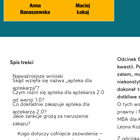
Odcinek 6
Spis treści
kwestii. 
zatem, mo
Najważniejsze wnioski
Skąd wzięła się nazwa „apteka dla
niekonstyt
aptekarza”?
dokonał t
Czym różni się apteka dla aptekarza 2.0
dotkliwe 
od wersji 1.0?
Co dokładnie zakazuje apteka dla
O tych ws
aptekarza 2.0?
prawny i 
Jakie sankcje grożą za naruszenie
MBA dla K
zakazu?
Leona Koź
Kogo dotyczy cofnięcie zezwolenia –
Z odcinka