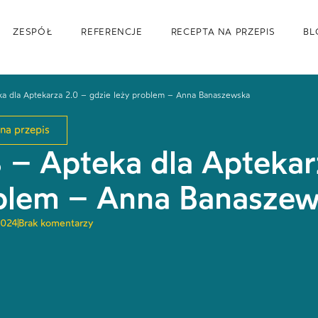
ZESPÓŁ
REFERENCJE
RECEPTA NA PRZEPIS
BL
a dla Aptekarza 2.0 – gdzie leży problem – Anna Banaszewska
na przepis
 – Apteka dla Aptekarz
blem – Anna Banasze
2024
Brak komentarzy