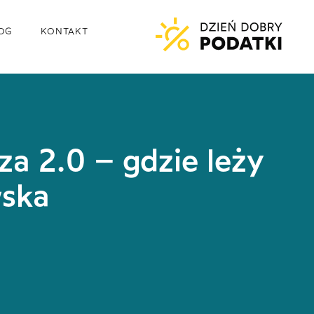
OG
KONTAKT
a 2.0 – gdzie leży
wska