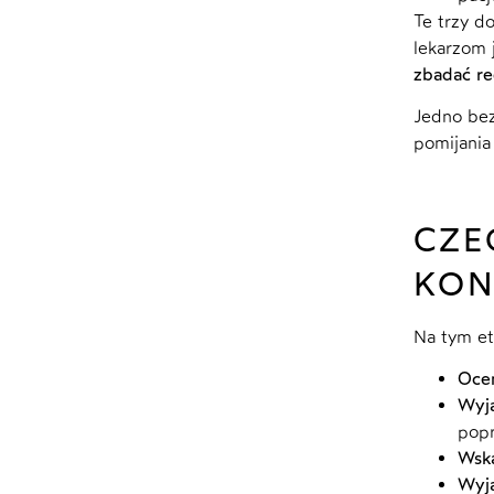
Te trzy d
lekarzom j
zbadać re
Jedno bez
pomijania
CZE
KON
Na tym et
Ocen
Wyja
popr
Wsk
Wyja