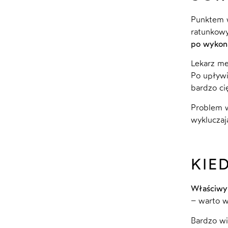
Punktem w
ratunkowy
po wykona
Lekarz me
Po upływi
bardzo ci
Problem w
wykluczaj
KIE
Właściwy 
– warto w
Bardzo wi