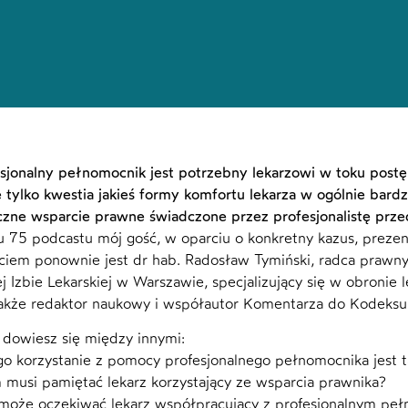
sjonalny pełnomocnik jest potrzebny lekarzowi w toku post
ie tylko kwestia jakieś formy komfortu lekarza w ogólnie bar
zne wsparcie prawne świadczone przez profesjonalistę pr
 75 podcastu mój gość, w oparciu o konkretny kazus, prez
iem ponownie jest dr hab. Radosław Tymiński, radca prawny, e
 Izbie Lekarskiej w Warszawie, specjalizujący się w obronie
także redaktor naukowy i współautor Komentarza do Kodeksu 
 dowiesz się między innymi:
go korzystanie z pomocy profesjonalnego pełnomocnika jest t
 musi pamiętać lekarz korzystający ze wsparcia prawnika?
może oczekiwać lekarz współpracujący z profesjonalnym pe