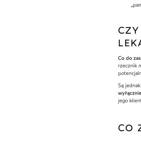
„pam
CZY
LEK
Co do zas
rzecznik 
potencjal
Są jednak
wyłącznie
jego klie
CO 