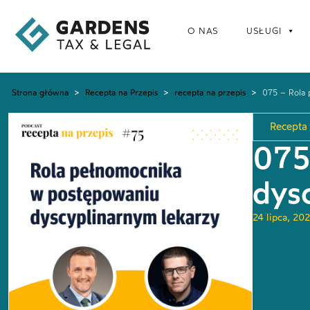
O NAS
USŁUGI
Strona główna
>
Recepta na Przepis
>
recepta na przepis
>
075 – Rola 
Recepta 
075
dys
24 lipca, 20