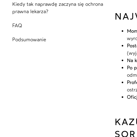
Kiedy tak naprawdę zaczyna się ochrona
prawna lekarza?
NAJ
FAQ
Mome
wyro
Podsumowanie
Post
(wyj
Na k
Po p
odmo
Prof
ostr
Ofic
KAZ
SOR