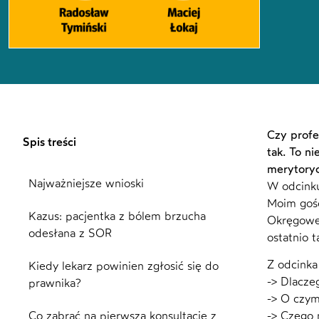
Czy profe
Spis treści
tak. To n
merytoryc
Najważniejsze wnioski
W odcinku
Moim gośc
Kazus: pacjentka z bólem brzucha
Okręgowej
odesłana z SOR
ostatnio 
Z odcinka
Kiedy lekarz powinien zgłosić się do
-> Dlacze
prawnika?
-> O czym
Co zabrać na pierwszą konsultację z
-> Czego 