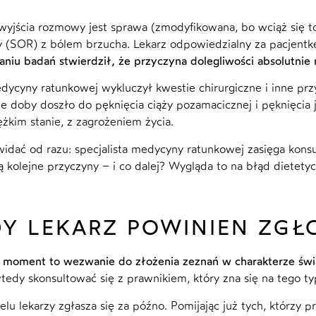
yjścia rozmowy jest sprawa (zmodyfikowana, bo wciąż się tocz
 (SOR) z bólem brzucha. Lekarz odpowiedzialny za pacjentkę z
niu badań stwierdził, że przyczyna dolegliwości absolutnie n
dycyny ratunkowej wykluczył kwestie chirurgiczne i inne pr
e doby doszło do pęknięcia ciąży pozamacicznej i pęknięcia
ężkim stanie, z zagrożeniem życia.
idać od razu: specjalista medycyny ratunkowej zasięga konsul
ą kolejne przyczyny – i co dalej? Wygląda to na błąd dietet
DY LEKARZ POWINIEN ZGŁ
moment to wezwanie do złożenia zeznań w charakterze świ
tedy skonsultować się z prawnikiem, który zna się na tego t
elu lekarzy zgłasza się za późno. Pomijając już tych, którz