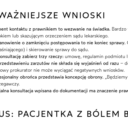
WAŻNIEJSZE WNIOSKI
nt kontaktu z prawnikiem to wezwanie na świadka.
Bardzo w
kiem lub skazującym orzeczeniem sądu lekarskiego.
anowienie o zamknięciu postępowania to nie koniec sprawy.
O
aśniającego) i skierowanie sprawy do sądu.
onsultację zabierz trzy rzeczy:
umowę, regulamin podmiotu l
rzedstawieniu zarzutów nie składa się wyjaśnień od razu
– do
wy prokurator nie może wyciągać negatywnych wniosków.
esjonalny obrońca przedstawia koncepcję obrony.
„Będziemy r
zegawczy.
jalna konsultacja wpisana do dokumentacji ma znaczenie pra
US: PACJENTKA Z BÓLEM 