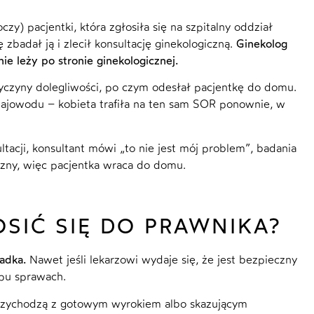
y) pacjentki, która zgłosiła się na szpitalny oddział
badał ją i zlecił konsultację ginekologiczną.
Ginekolog
ie leży po stronie ginekologicznej.
zyczyny dolegliwości, po czym odesłał pacjentkę do domu.
 jajowodu – kobieta trafiła na ten sam SOR ponownie, w
tacji, konsultant mówi „to nie jest mój problem”, badania
yczny, więc pacjentka wraca do domu.
OSIĆ SIĘ DO PRAWNIKA?
adka.
Nawet jeśli lekarzowi wydaje się, że jest bezpieczny
ypu sprawach.
y przychodzą z gotowym wyrokiem albo skazującym