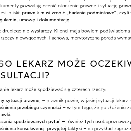
okumenty pozwalają ocenić otoczenie prawne i sytuację prawną
est bliski:
prawnik musi zrobić „badanie podmiotowe”, czyli 
gulamin, umowę i dokumentację.
 drugiego nie wystarczy. Klienci mają bowiem podświadomą te
 rzeczy niewygodnych. Fachowa, merytoryczna porada wymaga 
GO LEKARZ MOŻE OCZEKI
SULTACJI?
apie lekarz może spodziewać się czterech rzeczy:
y sytuacji prawnej
– prawnik powie, w jakiej sytuacji lekarz s
śnienia przebiegu czynności
– w tym tego, że po złożeniu z
awki.
azania spodziewanych pytań
– również tych osobopoznawczyc
śnienia konsekwencji przyjętej taktyki
– na przykład zagroże