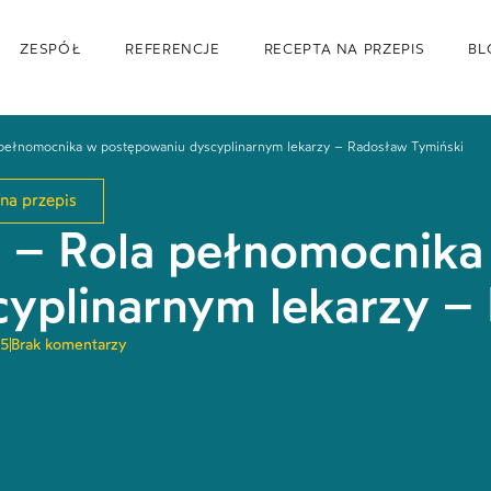
ZESPÓŁ
REFERENCJE
RECEPTA NA PRZEPIS
BL
pełnomocnika w postępowaniu dyscyplinarnym lekarzy – Radosław Tymiński
na przepis
 – Rola pełnomocnika
cyplinarnym lekarzy –
25
Brak komentarzy