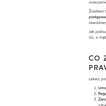
orzeczenie
Źródłem t
postępowa
zawodowym
Jak podsu
nic, a mą
CO 
PRA
Lekarz po
Um
Regu
Zan
pacj