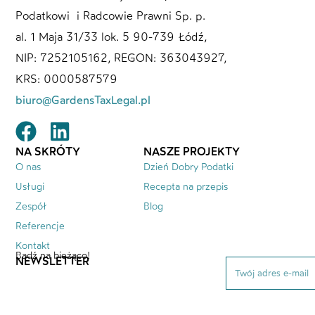
Podatkowi i Radcowie Prawni Sp. p.
al. 1 Maja 31/33 lok. 5 90-739 Łódź,
NIP: 7252105162, REGON: 363043927,
KRS: 0000587579
biuro@GardensTaxLegal.pl
NA SKRÓTY
NASZE PROJEKTY
O nas
Dzień Dobry Podatki
Usługi
Recepta na przepis
Zespół
Blog
Referencje
Kontakt
Bądź na bieżąco!
NEWSLETTER