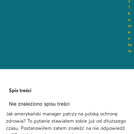
2
1
k
o
m
e
n
ta
rz
Spis treści
Nie znaleziono spisu treści
Jak amerykański manager patrzy na polską ochronę
zdrowia? To pytanie stawiałem sobie już od dłuższego
czasu. Postanowiłem zatem znaleźć na nie odpowiedź