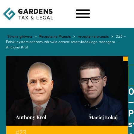
Strona główna
>
Recepta na Przepis
>
recepta na przepis
>
023 –
Polski system ochrony zdrowia oczami amerykańskiego managera –
Anthony Krol
0
–
P
s