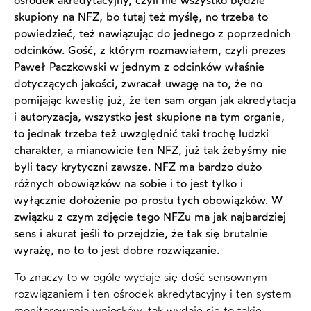
ośrodek akredytacyjny, czyli nie wszystko będzie
skupiony na NFZ, bo tutaj też myślę, no trzeba to
powiedzieć, też nawiązując do jednego z poprzednich
odcinków. Gość, z którym rozmawiałem, czyli prezes
Paweł Paczkowski w jednym z odcinków właśnie
dotyczących jakości, zwracał uwagę na to, że no
pomijając kwestię już, że ten sam organ jak akredytacja
i autoryzacja, wszystko jest skupione na tym organie,
to jednak trzeba też uwzględnić taki trochę ludzki
charakter, a mianowicie ten NFZ, już tak żebyśmy nie
byli tacy krytyczni zawsze. NFZ ma bardzo dużo
różnych obowiązków na sobie i to jest tylko i
wyłącznie dołożenie po prostu tych obowiązków. W
związku z czym zdjęcie tego NFZu ma jak najbardziej
sens i akurat jeśli to przejdzie, że tak się brutalnie
wyrażę, no to to jest dobre rozwiązanie.
To znaczy to w ogóle wydaje się dość sensownym
rozwiązaniem i ten ośrodek akredytacyjny i ten system
monitorowania wniosków, tak wydaje się to takie