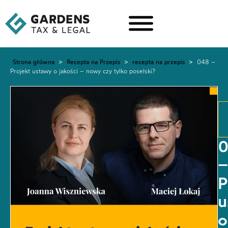
Strona główna
>
Recepta na Przepis
>
recepta na przepis
>
048 –
Projekt ustawy o jakości – nowy czy tylko poselski?
–
P
u
o