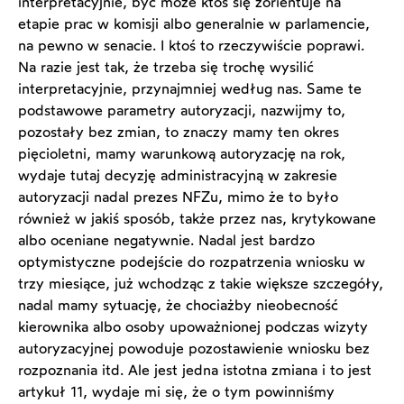
interpretacyjnie, być może ktoś się zorientuje na
etapie prac w komisji albo generalnie w parlamencie,
na pewno w senacie. I ktoś to rzeczywiście poprawi.
Na razie jest tak, że trzeba się trochę wysilić
interpretacyjnie, przynajmniej według nas. Same te
podstawowe parametry autoryzacji, nazwijmy to,
pozostały bez zmian, to znaczy mamy ten okres
pięcioletni, mamy warunkową autoryzację na rok,
wydaje tutaj decyzję administracyjną w zakresie
autoryzacji nadal prezes NFZu, mimo że to było
również w jakiś sposób, także przez nas, krytykowane
albo oceniane negatywnie. Nadal jest bardzo
optymistyczne podejście do rozpatrzenia wniosku w
trzy miesiące, już wchodząc z takie większe szczegóły,
nadal mamy sytuację, że chociażby nieobecność
kierownika albo osoby upoważnionej podczas wizyty
autoryzacyjnej powoduje pozostawienie wniosku bez
rozpoznania itd. Ale jest jedna istotna zmiana i to jest
artykuł 11, wydaje mi się, że o tym powinniśmy