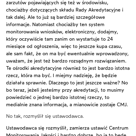
zarzutów pojawiających się też w środowisku,
chociażby dotyczących składu Rady Akredytacyjne i
tak dalej. Ale to już są bardziej szczegółowe
informacje. Natomiast chociażby ten system
monitorowania wniosków, elektroniczny, dodajmy,
który oczywiście tam zanim on wystartuje to 24
miesiące od ogłoszenia, więc to jeszcze kupa czasu,
ale sam fakt, że on ma być ewentualnie wprowadzony,
uważam, że jest też bardzo rozsądnym rozwiązaniem.
Te ośrodki akredytacyjne również to jest bardzo istotna
rzecz, która ma być. I miejmy nadzieję, że będzie
działała sprawnie. Dlaczego to jest jeszcze ważne? No
bo teraz, jeżeli jesteśmy przy akredytacji, to musimy
powiedzieć o jednej bardzo istotnej rzeczy, to
medialnie znana informacja, a mianowicie zostaje CMJ.
No tak, rozmyślił się ustawodawca.
Ustawodawca się rozmyślił, zamierza ustawić Centrum
Monitorowania Jakości i bardzo dobrze, bo ja to będę