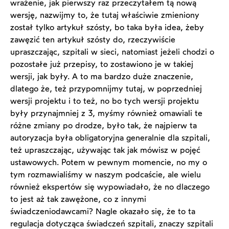
wrażenie, jak pierwszy raz przeczytałem tą nową
wersję, nazwijmy to, że tutaj właściwie zmieniony
został tylko artykuł szósty, bo taka była idea, żeby
zawęzić ten artykuł szósty do, rzeczywiście
upraszczając, szpitali w sieci, natomiast jeżeli chodzi o
pozostałe już przepisy, to zostawiono je w takiej
wersji, jak były. A to ma bardzo duże znaczenie,
dlatego że, też przypomnijmy tutaj, w poprzedniej
wersji projektu i to też, no bo tych wersji projektu
były przynajmniej z 3, myśmy również omawiali te
różne zmiany po drodze, było tak, że najpierw ta
autoryzacja była obligatoryjna generalnie dla szpitali,
też upraszczając, używając tak jak mówisz w pojęć
ustawowych. Potem w pewnym momencie, no my o
tym rozmawialiśmy w naszym podcaście, ale wielu
również ekspertów się wypowiadało, że no dlaczego
to jest aż tak zawężone, co z innymi
świadczeniodawcami? Nagle okazało się, że to ta
regulacja dotycząca świadczeń szpitali, znaczy szpitali