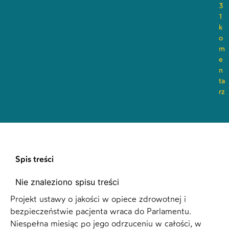
3
1
k
o
m
e
n
ta
rz
Spis treści
Nie znaleziono spisu treści
Projekt ustawy o jakości w opiece zdrowotnej i
bezpieczeństwie pacjenta wraca do Parlamentu.
Niespełna miesiąc po jego odrzuceniu w całości, w