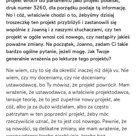
projekt wrócił do parlamentu jako projekt poselski,
druk numer 3260, dla porządku podaje tą informację.
No i cóż, właściwie chodzi o to, żebyśmy dzisiaj
troszeczkę ten projekt przybliżyli i zastanowili się
wspólnie z Joanną i z naszymi słuchaczami, czy ten
projekt w ogóle wnosi coś nowego, czy nastąpiły jakieś
poważne zmiany. Na początek, Joanno, zadam Ci takie
bardzo ogólne pytanie, jeżeli mogę. Jak Twoje
generalnie wrażenia po lekturze tego projektu?
Nie wiem, czy to się da określić inaczej niż déjà vu. Nie
wiem, czy my doceniamy, czy nie doceniamy
ustawodawcę, bo Ty mówisz, że projekt powrócił. Mam
wrażenie, że ustawodawca, a właściwie projektodawca,
lansuje teorię, że to jest zupełnie nowy projekt, ale
cóż, albo ja za dużo widziałam, albo za często
patrzyłam w ten poprzedni projekt, żeby móc
rzeczywiście uznać, że to jest coś nowego. Pewnie, że
są nowości, są delikatne zmiany, ale mam wrażenie, że
wprowadzone trochę niechlujnie, trochę bez